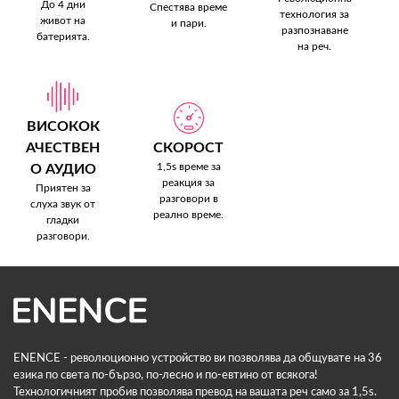
До 4 дни
Спестява време
технология за
живот на
и пари.
разпознаване
батерията.
на реч.
ВИСОКОК
АЧЕСТВЕН
СКОРОСТ
1,5s време за
О АУДИО
реакция за
Приятен за
разговори в
слуха звук от
реално време.
гладки
разговори.
ENENCE - революционно устройство ви позволява да общувате на 36
езика по света по-бързо, по-лесно и по-евтино от всякога!
Технологичният пробив позволява превод на вашата реч само за 1,5s.