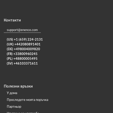
Контакти
support@enence.com
(US) +1 (659) 224-2131
(UK) +442080891401
(DE) +498004009820
(FR) +33800960245
(PL) +48800005495
(SV) +46103371611
Полезни връзки
У дома
Проследете моята поръчка
Партньор