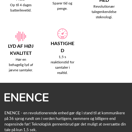
HED
Sparer tid og
Op til 4 dages
Revolutionær
penge.
batterilevetid.
talegenkendelse
steknologi.
HASTIGHE
LYD AF HØJ
D
KVALITET
1,5 s
Hør en
reaktionstid for
behagelig lyd af
samtaler i
jævne samtaler.
realtid.
ENENCE - en revolutionerende enhed gør dig i stand til at kommunikere
på 36 sprog rundt om i verden hurtigere, nemmere og billigere end
nogensinde før! Teknologisk gennembrud gør det muligt at oversætte din
tale på kun 1,5 sek.