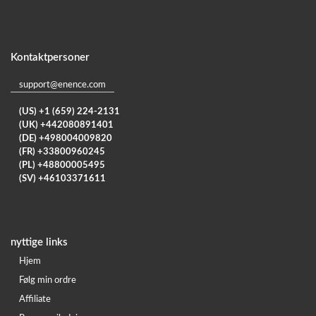
Kontaktpersoner
support@enence.com
(US) +1 (659) 224-2131
(UK) +442080891401
(DE) +498004009820
(FR) +33800960245
(PL) +48800005495
(SV) +46103371611
nyttige links
Hjem
Følg min ordre
Affiliate