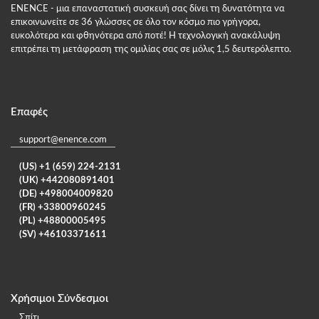
ENENCE - μια επαναστατική συσκευή σας δίνει τη δυνατότητα να
επικοινωνείτε σε 36 γλώσσες σε όλο τον κόσμο πιο γρήγορα,
ευκολότερα και φθηνότερα από ποτέ! Η τεχνολογική ανακάλυψη
επιτρέπει τη μετάφραση της ομιλίας σας σε μόλις 1,5 δευτερόλεπτο.
Επαφές
support@enence.com
(US) +1 (659) 224-2131
(UK) +442080891401
(DE) +498004009820
(FR) +33800960245
(PL) +48800005495
(SV) +46103371611
Χρήσιμοι Σύνδεσμοι
Σπίτι