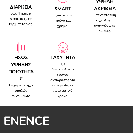
ΥΨΗΛΗ
ΔΙΑΡΚΕΙΑ
ΑΚΡΙΒΕΙΑ
SMART
Έως 4 ημέρες
Επαναστατική
Εξοικονομεί
διάρκεια ζωής
τεχνολογία
χρόνο και
της μπαταρίας.
αναγνώρισης
χρήμα.
ομιλίας.
ΗΧΟΣ
ΤΑΧΥΤΗΤΑ
1,5
ΥΨΗΛΗΣ
δευτερόλεπτα
ΠΟΙΟΤΗΤΑ
χρόνος
Σ
αντίδρασης για
Ευχάριστο ήχο
συνομιλίες σε
ομαλών
πραγματικό
συνομιλιών.
χρόνο.