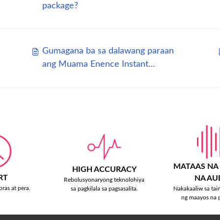
package?
Gumagana ba sa dalawang paraan
ang Muama Enence Instant
Translator?
MATAAS NA
HIGH ACCURACY
RT
NA AU
Rebolusyonaryong teknolohiya
ras at pera.
Nakakaaliw sa tai
sa pagkilala sa pagsasalita.
ng maayos na 