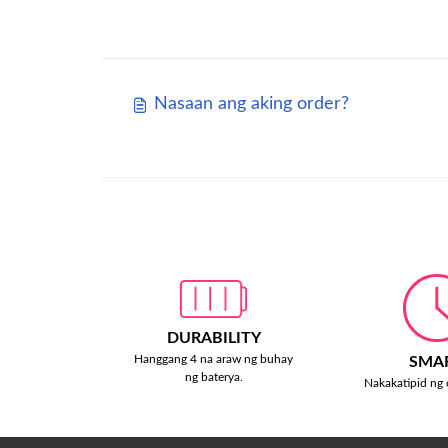
Nasaan ang aking order?
DURABILITY
Hanggang 4 na araw ng buhay
SMA
ng baterya.
Nakakatipid ng o