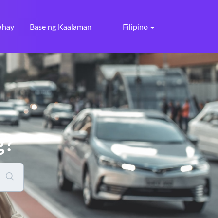
ahay
Base ng Kaalaman
Filipino
g?