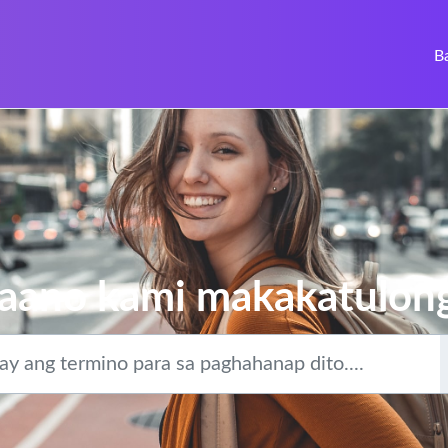
B
aano kami makakatulon