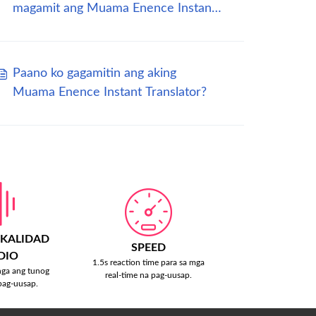
magamit ang Muama Enence Instant
Translator?
Paano ko gagamitin ang aking
Muama Enence Instant Translator?
 KALIDAD
SPEED
DIO
1.5s reaction time para sa mga
nga ang tunog
real-time na pag-uusap.
pag-uusap.