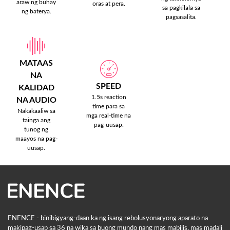
araw ng buhay
oras at pera.
sa pagkilala sa
ng baterya.
pagsasalita.
MATAAS
NA
SPEED
KALIDAD
1.5s reaction
NA AUDIO
time para sa
Nakakaaliw sa
mga real-time na
tainga ang
pag-uusap.
tunog ng
maayos na pag-
uusap.
ENENCE - binibigyang-daan ka ng isang rebolusyonaryong aparato na
makipag-usap sa 36 na wika sa buong mundo nang mas mabilis, mas madali