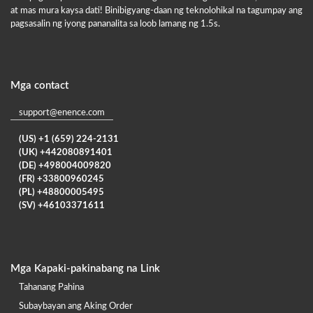
at mas mura kaysa dati! Binibigyang-daan ng teknolohikal na tagumpay ang
pagsasalin ng iyong pananalita sa loob lamang ng 1.5s.
Mga contact
support@enence.com
(US) +1 (659) 224-2131
(UK) +442080891401
(DE) +498004009820
(FR) +33800960245
(PL) +48800005495
(SV) +46103371611
Mga Kapaki-pakinabang na Link
Tahanang Pahina
Subaybayan ang Aking Order