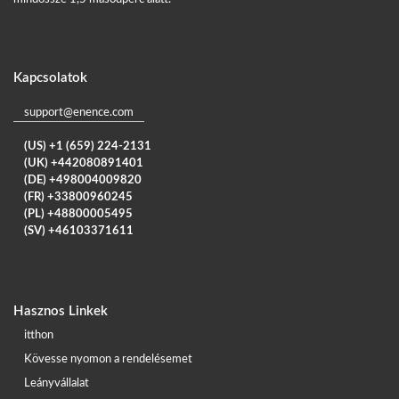
Kapcsolatok
support@enence.com
(US) +1 (659) 224-2131
(UK) +442080891401
(DE) +498004009820
(FR) +33800960245
(PL) +48800005495
(SV) +46103371611
Hasznos Linkek
itthon
Kövesse nyomon a rendelésemet
Leányvállalat