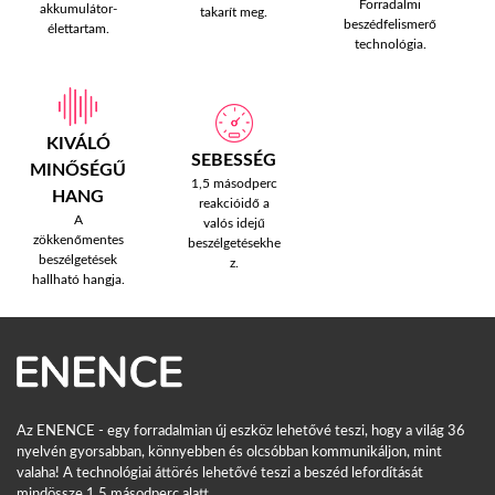
Forradalmi
akkumulátor-
takarít meg.
beszédfelismerő
élettartam.
technológia.
KIVÁLÓ
SEBESSÉG
MINŐSÉGŰ
1,5 másodperc
HANG
reakcióidő a
A
valós idejű
zökkenőmentes
beszélgetésekhe
beszélgetések
z.
hallható hangja.
Az ENENCE - egy forradalmian új eszköz lehetővé teszi, hogy a világ 36
nyelvén gyorsabban, könnyebben és olcsóbban kommunikáljon, mint
valaha! A technológiai áttörés lehetővé teszi a beszéd lefordítását
mindössze 1,5 másodperc alatt.