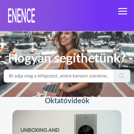
Hogyan segíthetünk?
Oktatóvideók