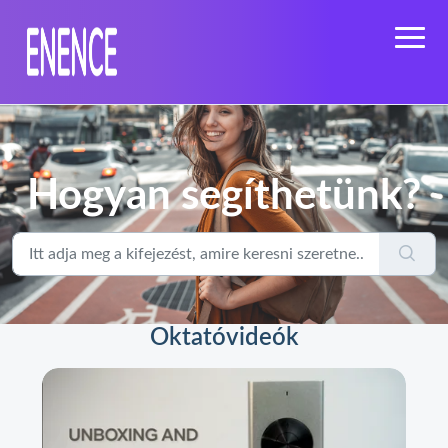
Hogyan segíthetünk?
Oktatóvideók