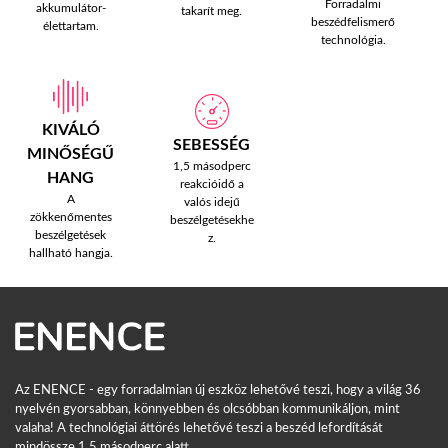
Forradalmi
akkumulátor-
takarít meg.
beszédfelismerő
élettartam.
technológia.
KIVÁLÓ
SEBESSÉG
MINŐSÉGŰ
1,5 másodperc
HANG
reakcióidő a
A
valós idejű
zökkenőmentes
beszélgetésekhe
beszélgetések
z.
hallható hangja.
Az ENENCE - egy forradalmian új eszköz lehetővé teszi, hogy a világ 36
nyelvén gyorsabban, könnyebben és olcsóbban kommunikáljon, mint
valaha! A technológiai áttörés lehetővé teszi a beszéd lefordítását
mindössze 1,5 másodperc alatt.