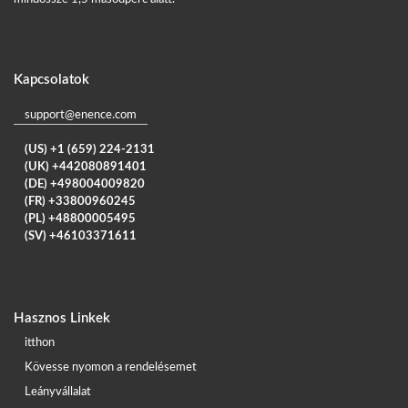
Kapcsolatok
support@enence.com
(US) +1 (659) 224-2131
(UK) +442080891401
(DE) +498004009820
(FR) +33800960245
(PL) +48800005495
(SV) +46103371611
Hasznos Linkek
itthon
Kövesse nyomon a rendelésemet
Leányvállalat