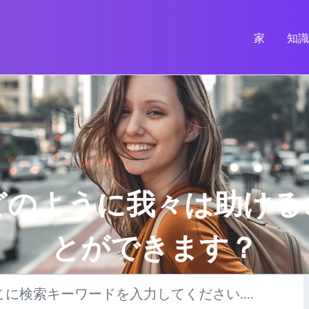
家
知
どのように我々は助ける
とができます？