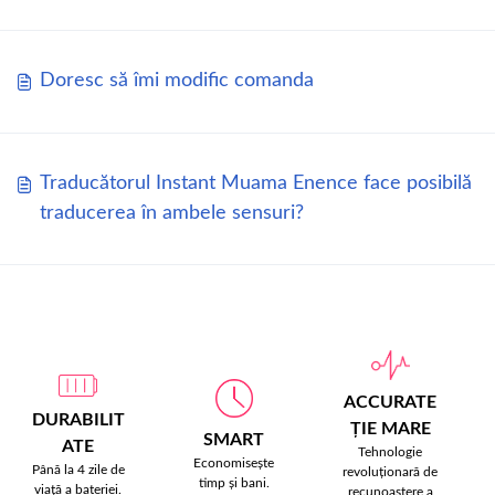
Doresc să îmi modific comanda
Traducătorul Instant Muama Enence face posibilă
traducerea în ambele sensuri?
ACCURATE
DURABILIT
ȚIE MARE
SMART
ATE
Tehnologie
Economisește
Până la 4 zile de
revoluționară de
timp și bani.
viață a bateriei.
recunoaștere a