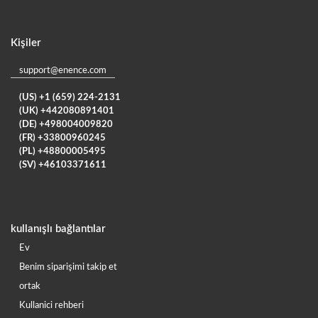
Kişiler
support@enence.com
(US) +1 (659) 224-2131
(UK) +442080891401
(DE) +498004009820
(FR) +33800960245
(PL) +48800005495
(SV) +46103371611
kullanışlı bağlantılar
Ev
Benim siparişimi takip et
ortak
Kullanici rehberi