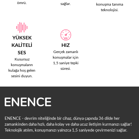
ömrü.
sağlar.
konuşma tanıma
teknolojisi.
YÜKSEK
KALİTELİ
HIZ
Gerçek zamanlı
SES
konuşmalar için
Kusursuz
1,5 saniye tepki
konuşmaların
süresi.
kulağa hoş gelen
sesini duyun.
ENENCE - devrim niteliğinde bir cihaz, dünya çapında 36 dilde her
zamankinden daha hızlı, daha kolay ve daha ucuz iletişim kurmanızı sağlar!
Teknolojik atılım, konuşmanızı yalnızca 1,5 saniyede çevirmenizi sağlar.