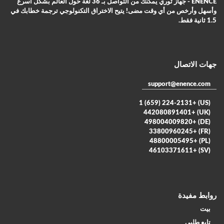
ENENCE - جهاز ثوري يمكّنك من التواصل بـ 36 لغة حول العالم بشكل أسرع
وأسهل وأرخص من أي وقت مضى! يتيح الاختراق التكنولوجي ترجمة خطابك في
1.5 ثانية فقط.
جهات الاتصال
support@enence.com
(US) +1 (659) 224-2131
(UK) +442080891401
(DE) +498004009820
(FR) +33800960245
(PL) +48800005495
(SV) +46103371611
روابط مفيدة
بيت
تابع طلبي