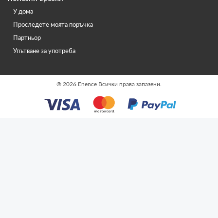
У дома
Проследете моята поръчка
Партньор
Упътване за употреба
®
2026 Enence Всички права запазени.