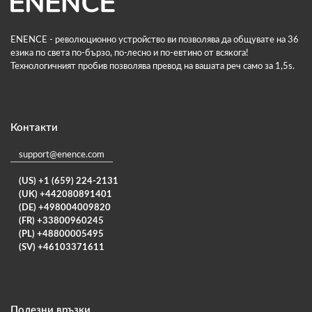
ENENCE - революционно устройство ви позволява да общувате на 36
езика по света по-бързо, по-лесно и по-евтино от всякога!
Технологичният пробив позволява превод на вашата реч само за 1,5s.
Контакти
support@enence.com
(US) +1 (659) 224-2131
(UK) +442080891401
(DE) +498004009820
(FR) +33800960245
(PL) +48800005495
(SV) +46103371611
Полезни връзки