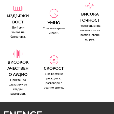
ВИСОКА
ИЗДЪРЖИ
ТОЧНОСТ
ВОСТ
УМНО
Революционна
До 4 дни
Спестява време
технология за
живот на
и пари.
разпознаване
батерията.
на реч.
ВИСОКОК
АЧЕСТВЕН
СКОРОСТ
1,5s време за
О АУДИО
реакция за
Приятен за
разговори в
слуха звук от
реално време.
гладки
разговори.