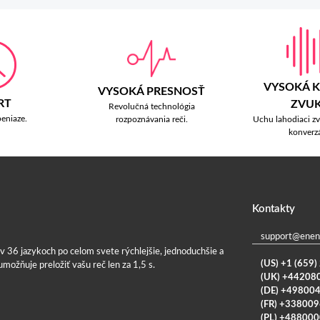
VYSOKÁ K
VYSOKÁ PRESNOSŤ
RT
ZVU
Revolučná technológia
peniaze.
Uchu lahodiaci z
rozpoznávania reči.
konverzá
Kontakty
support@enen
36 jazykoch po celom svete rýchlejšie, jednoduchšie a
(US) +1 (659
možňuje preložiť vašu reč len za 1,5 s.
(UK) +44208
(DE) +49800
(FR) +33800
(PL) +48800