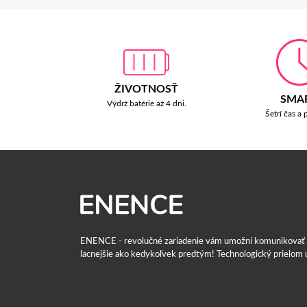
ŽIVOTNOSŤ
SMA
Výdrž batérie až 4 dni.
Šetrí čas a 
ENENCE - revolučné zariadenie vám umožní komunikovať v 
lacnejšie ako kedykoľvek predtým! Technologický prielom u