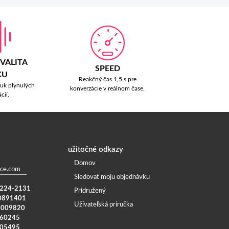
VALITA
SPEED
KU
Reakčný čas 1,5 s pre
vuk plynulých
konverzácie v reálnom čase.
cií.
užitočné odkazy
Domov
ce.com
Sledovať moju objednávku
) 224-2131
Pridružený
0891401
Užívateľská príručka
4009820
960245
005495