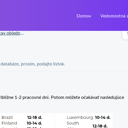
Domov
Vedomostná z
v objednávky a doručenia
j databáze, prosím, podajte lístok.
ribližne 1-2 pracovné dni. Potom môžete očakávať nasledujúce