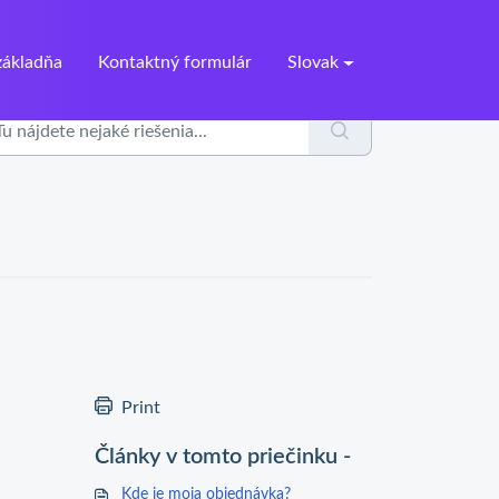
ákladňa
Kontaktný formulár
Slovak
Print
Články v tomto priečinku -
Kde je moja objednávka?