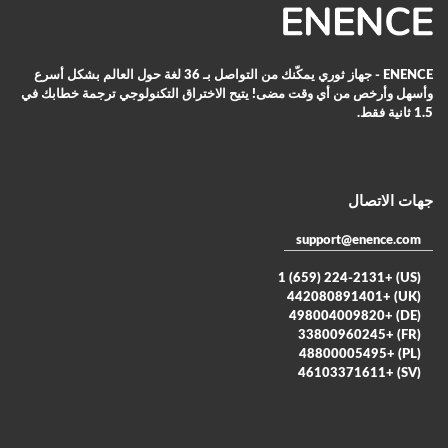
ENENCE - جهاز ثوري يمكّنك من التواصل بـ 36 لغة حول العالم بشكل أسرع
وأسهل وأرخص من أي وقت مضى! يتيح الاختراق التكنولوجي ترجمة خطابك في
1.5 ثانية فقط.
جهات الاتصال
support@enence.com
(US) +1 (659) 224-2131
(UK) +442080891401
(DE) +498004009820
(FR) +33800960245
(PL) +48800005495
(SV) +46103371611