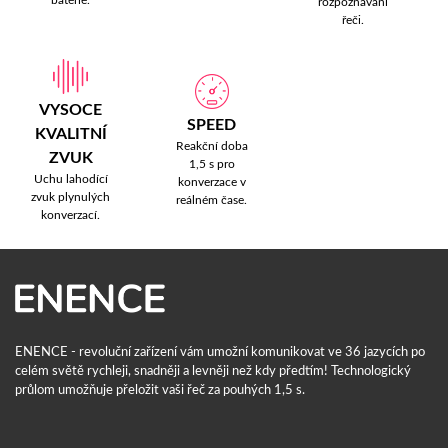
baterie.
rozpoznávání
řeči.
VYSOCE
SPEED
KVALITNÍ
Reakční doba
ZVUK
1,5 s pro
Uchu lahodící
konverzace v
zvuk plynulých
reálném čase.
konverzací.
ENENCE - revoluční zařízení vám umožní komunikovat ve 36 jazycích po
celém světě rychleji, snadněji a levněji než kdy předtím! Technologický
průlom umožňuje přeložit vaši řeč za pouhých 1,5 s.