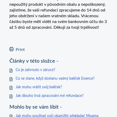
nepoužitý produkt v původním obalu a nepoškozený,
zajistíme, že vaši refundaci zpracujeme do 14 dnů od
jeho obdržení v našem vratném skladu. Vrácenou
částku byste měli vidět na svém bankovním účtu do 3
až 5 dnů od zpracování. Děkuji za tvoji trpělivost!
Print
Články v této složce -
Co je zahrnuto v záruce?
Co se stane, když dostanu vadný balíček Enence?
Jak mohu vrátit svůj balíček?
Jak dlouho trvá zpracování mé refundace?
Mohlo by se vám líbit -
Jak mohu používat svůj okamžitý překladač Muama