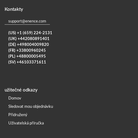
Kontakty
support@enence.com
(US) +1 (659) 224-2131
(UK) +442080891401
(DE) +498004009820
(FR) +33800960245
(PL) +48800005495
(SV) +46103371611
užitečné odkazy
Domov
Sledovat mou objednávku
Přidružený
Uživatelská příručka