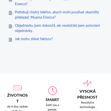
Enence?
Potřebuji chytrý telefon, abych mohl používat okamžitý
překladač Muama Enence?
Objednávku jsem dokončil, ale neobdržel jsem potvrzení
objednávky.
Jak mohu získat fakturu?
VYSOKÁ
ŽIVOTNOS
PŘESNOST
SMART
T
Revoluční
Šetří čas a
Až 4 dny výdrže
technologie
peníze.