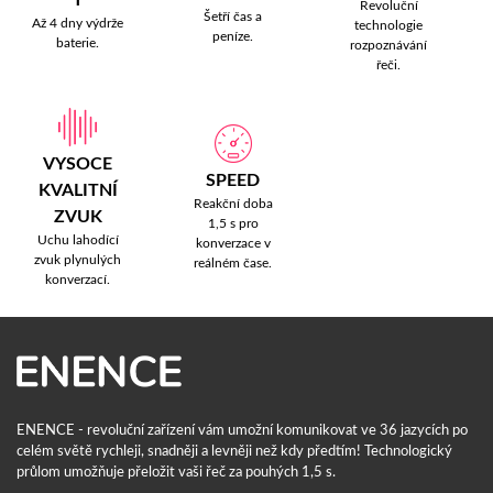
T
Revoluční
Šetří čas a
Až 4 dny výdrže
technologie
peníze.
baterie.
rozpoznávání
řeči.
VYSOCE
SPEED
KVALITNÍ
Reakční doba
ZVUK
1,5 s pro
Uchu lahodící
konverzace v
zvuk plynulých
reálném čase.
konverzací.
ENENCE - revoluční zařízení vám umožní komunikovat ve 36 jazycích po
celém světě rychleji, snadněji a levněji než kdy předtím! Technologický
průlom umožňuje přeložit vaši řeč za pouhých 1,5 s.