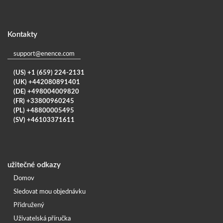
Kontakty
support@enence.com
(US) +1 (659) 224-2131
(UK) +442080891401
(DE) +498004009820
(FR) +33800960245
(PL) +48800005495
(SV) +46103371611
užitečné odkazy
Domov
Sledovat mou objednávku
Přidružený
Uživatelská příručka