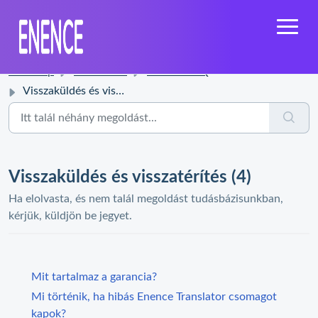
Kezdőlap
Tudásbázis
Enence FAQ
Visszaküldés és visszatérítés
Visszaküldés és visszatérítés (4)
Ha elolvasta, és nem talál megoldást tudásbázisunkban,
kérjük, küldjön be jegyet.
Mit tartalmaz a garancia?
Mi történik, ha hibás Enence Translator csomagot
kapok?