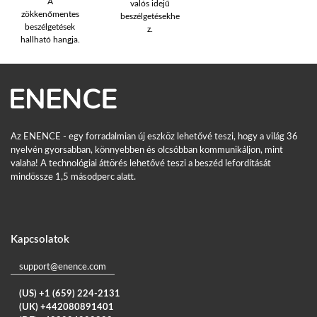
A
valós idejű
zökkenőmentes
beszélgetésekhe
beszélgetések
z.
hallható hangja.
Az ENENCE - egy forradalmian új eszköz lehetővé teszi, hogy a világ 36
nyelvén gyorsabban, könnyebben és olcsóbban kommunikáljon, mint
valaha! A technológiai áttörés lehetővé teszi a beszéd lefordítását
mindössze 1,5 másodperc alatt.
Kapcsolatok
support@enence.com
(US) +1 (659) 224-2131
(UK) +442080891401