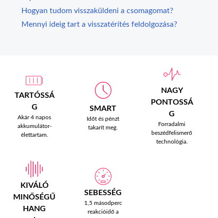
Hogyan tudom visszaküldeni a csomagomat?
Mennyi ideig tart a visszatérítés feldolgozása?
NAGY
TARTÓSSÁ
PONTOSSÁ
G
SMART
G
Akár 4 napos
Időt és pénzt
Forradalmi
akkumulátor-
takarít meg.
beszédfelismerő
élettartam.
technológia.
KIVÁLÓ
SEBESSÉG
MINŐSÉGŰ
1,5 másodperc
HANG
reakcióidő a