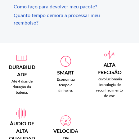
Como faço para devolver meu pacote?
Quanto tempo demora a processar meu
reembolso?
ALTA
DURABILID
PRECISÃO
SMART
ADE
Revolucionária
Economiza
Até 4 dias de
tecnologia de
tempo e
duração da
reconhecimento
dinheiro.
bateria.
de voz.
ÁUDIO DE
ALTA
VELOCIDA
QUALIDAD
DE