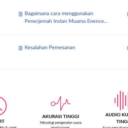
Bagaimana cara menggunakan
Penerjemah Instan Muama Enence
saya?
Kesalahan Pemesanan
AUDIO KU
AKURASI TINGGI
RT
TING
Teknologi pengenalan suara
tu & uang.
Suara percakapa
revolusioner.