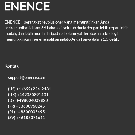
ENENCE - perangkat revolusioner yang memungkinkan Anda
berkomunikasi dalam 36 bahasa di seluruh dunia dengan lebih cepat, lebih
mudah, dan lebih murah daripada sebelumnya! Terobosan teknologi
memungkinkan menerjemahkan pidato Anda hanya dalam 1,5 detik.
Kontak
support@enence.com
(US) +1 (659) 224-2131
(UK) +442080891401
(DE) +498004009820
(FR) +33800960245
(PL) +48800005495
(SV) +46103371611