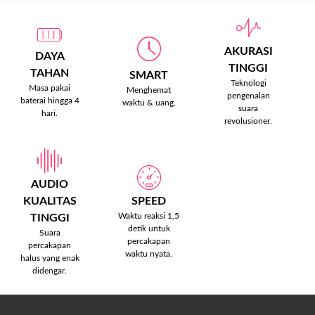
AKURASI
DAYA
TINGGI
TAHAN
SMART
Teknologi
Masa pakai
Menghemat
pengenalan
baterai hingga 4
waktu & uang.
suara
hari.
revolusioner.
AUDIO
KUALITAS
SPEED
Waktu reaksi 1,5
TINGGI
detik untuk
Suara
percakapan
percakapan
waktu nyata.
halus yang enak
didengar.