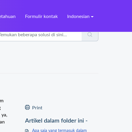
etahuan
Formulir kontak
Indonesian
im
g
Print
 ya,
Artikel dalam folder ini -
dan
Apa saja yang termasuk dalam