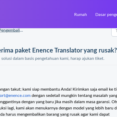
Rumah
Dasar peng
engembalian dan klaim
erima paket Enence Translator yang rusak?
olusi dalam basis pengetahuan kami, harap ajukan tiket.
angan takut; kami siap membantu Anda! Kirimkan saja email ke t
ort@enence.com
dengan sedetail mungkin tentang masalah yan
nggantinya dengan yang baru jika masih dalam masa garansi. Oh
duksi lagi, kami akan menukarnya dengan model yang lebih baru 
nda harus mengembalikan barang yang rusak agar kami dapat