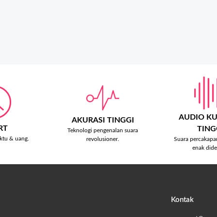
AUDIO KU
AKURASI TINGGI
RT
TING
Teknologi pengenalan suara
tu & uang.
Suara percakapa
revolusioner.
enak dide
Kontak