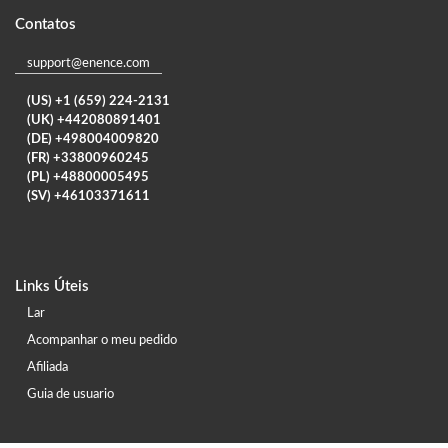
Contatos
support@enence.com
(US) +1 (659) 224-2131
(UK) +442080891401
(DE) +498004009820
(FR) +33800960245
(PL) +48800005495
(SV) +46103371611
Links Úteis
Lar
Acompanhar o meu pedido
Afiliada
Guia de usuario