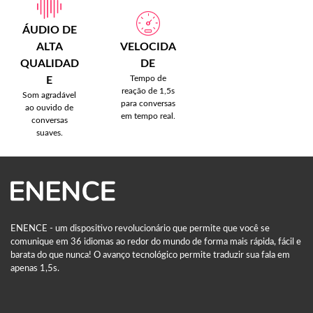
ÁUDIO DE
ALTA
VELOCIDA
QUALIDAD
DE
Tempo de
E
reação de 1,5s
Som agradável
para conversas
ao ouvido de
em tempo real.
conversas
suaves.
ENENCE - um dispositivo revolucionário que permite que você se
comunique em 36 idiomas ao redor do mundo de forma mais rápida, fácil e
barata do que nunca! O avanço tecnológico permite traduzir sua fala em
apenas 1,5s.