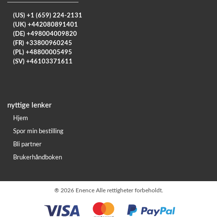
(US) +1 (659) 224-2131
(UK) +442080891401
(DE) +498004009820
(FR) +33800960245
(PL) +48800005495
(SV) +46103371611
nyttige lenker
Hjem
Spor min bestilling
Bli partner
Brukerhåndboken
®
2026 Enence Alle rettigheter forbeholdt.