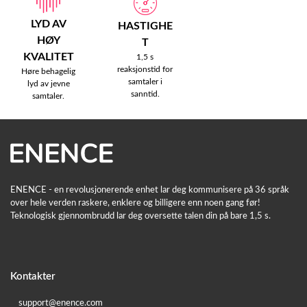
LYD AV
HASTIGHE
HØY
T
KVALITET
1,5 s
reaksjonstid for
Høre behagelig
samtaler i
lyd av jevne
sanntid.
samtaler.
ENENCE - en revolusjonerende enhet lar deg kommunisere på 36 språk
over hele verden raskere, enklere og billigere enn noen gang før!
Teknologisk gjennombrudd lar deg oversette talen din på bare 1,5 s.
Kontakter
support@enence.com