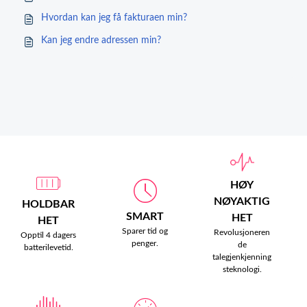
Hvordan kan jeg få fakturaen min?
Kan jeg endre adressen min?
HØY
NØYAKTIG
HOLDBAR
SMART
HET
HET
Sparer tid og
Revolusjoneren
Opptil 4 dagers
penger.
de
batterilevetid.
talegjenkjenning
steknologi.