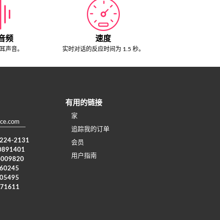
音频
速度
耳声音。
实时对话的反应时间为 1.5 秒。
有用的链接
家
ce.com
追踪我的订单
) 224-2131
会员
0891401
用户指南
4009820
960245
005495
371611