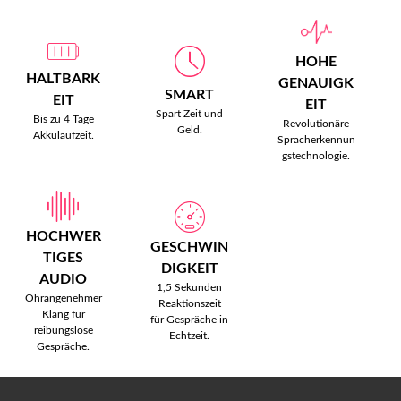
HOHE
HALTBARK
GENAUIGK
SMART
EIT
EIT
Spart Zeit und
Bis zu 4 Tage
Revolutionäre
Geld.
Akkulaufzeit.
Spracherkennun
gstechnologie.
HOCHWER
GESCHWIN
TIGES
DIGKEIT
AUDIO
1,5 Sekunden
Ohrangenehmer
Reaktionszeit
Klang für
für Gespräche in
reibungslose
Echtzeit.
Gespräche.