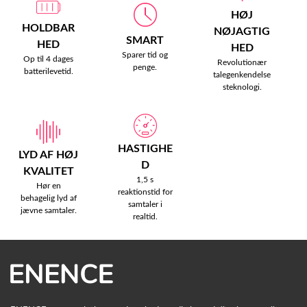
HØJ
HOLDBAR
NØJAGTIG
SMART
HED
HED
Sparer tid og
Op til 4 dages
Revolutionær
penge.
batterilevetid.
talegenkendelse
steknologi.
HASTIGHE
LYD AF HØJ
D
KVALITET
1,5 s
Hør en
reaktionstid for
behagelig lyd af
samtaler i
jævne samtaler.
realtid.