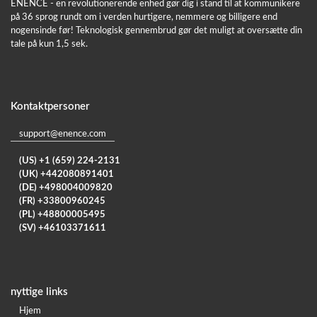
ENENCE - en revolutionerende enhed gør dig i stand til at kommunikere
på 36 sprog rundt om i verden hurtigere, nemmere og billigere end
nogensinde før! Teknologisk gennembrud gør det muligt at oversætte din
tale på kun 1,5 sek.
Kontaktpersoner
support@enence.com
(US) +1 (659) 224-2131
(UK) +442080891401
(DE) +498004009820
(FR) +33800960245
(PL) +48800005495
(SV) +46103371611
nyttige links
Hjem