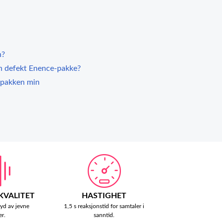
n?
en defekt Enence-pakke?
 pakken min
 KVALITET
HASTIGHET
lyd av jevne
1,5 s reaksjonstid for samtaler i
er.
sanntid.