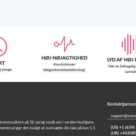
HØJ NØJAGTIGHED
LYD AF HØJ
RT
Revolutionær
Hør en behagelig
g penge.
talegenkendelsesteknologi.
samtal
Kontaktperso
support@enen
t kommunikere på 36 sprog rundt om i verden hurtigere,
(US) +1 (659
nembrud gør det muligt at oversætte din tale på kun 1,5
(UK) +44208