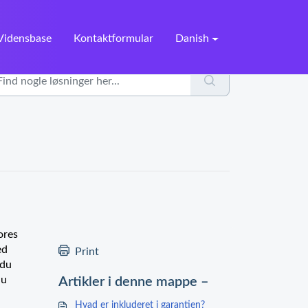
Vidensbase
Kontaktformular
Danish
ores
ed
Print
 du
du
Artikler i denne mappe –
Hvad er inkluderet i garantien?