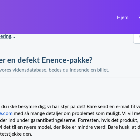
Hjem
 reklamationer
ger en defekt Enence-pakke?
 vores vidensdatabase, bedes du indsende en billet.
du ikke bekymre dig; vi har styr på det! Bare send en e-mail til v
e.com
med så mange detaljer om problemet som muligt. Vi vil m
lder ind under garantibetingelserne. Forresten, hvis det produkt,
vi det til en nyere model, der ikke er mindre værd! Bare husk, at 
itetstjekke den.