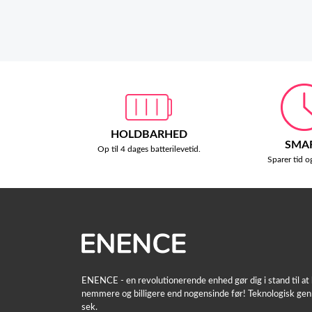
HOLDBARHED
SMA
Op til 4 dages batterilevetid.
Sparer tid o
ENENCE - en revolutionerende enhed gør dig i stand til a
nemmere og billigere end nogensinde før! Teknologisk gen
sek.