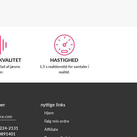
 KVALITET
HASTIGHED
 lyd af jævne
1,5 s reaktionstid for samtaler i
er.
realtid.
ner
nyttige links
Hjem
ce.com
Følg min ordre
) 224-2131
Affiliate
0891401