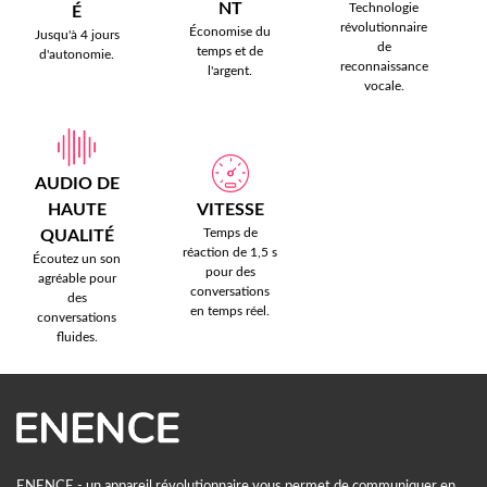
NT
Technologie
É
révolutionnaire
Économise du
Jusqu'à 4 jours
de
temps et de
d'autonomie.
reconnaissance
l'argent.
vocale.
AUDIO DE
HAUTE
VITESSE
Temps de
QUALITÉ
réaction de 1,5 s
Écoutez un son
pour des
agréable pour
conversations
des
en temps réel.
conversations
fluides.
ENENCE - un appareil révolutionnaire vous permet de communiquer en