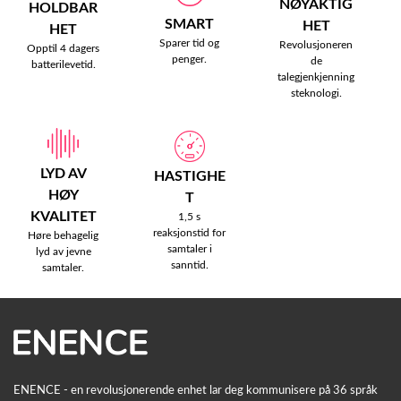
NØYAKTIG
HOLDBAR
SMART
HET
HET
Sparer tid og
Revolusjoneren
Opptil 4 dagers
penger.
de
batterilevetid.
talegjenkjenning
steknologi.
LYD AV
HASTIGHE
HØY
T
KVALITET
1,5 s
reaksjonstid for
Høre behagelig
samtaler i
lyd av jevne
sanntid.
samtaler.
ENENCE - en revolusjonerende enhet lar deg kommunisere på 36 språk