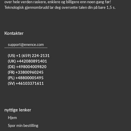
over hele verden raskere, enklere og billigere enn noen gang før!
Teknologisk gjennombrudd lar deg oversette talen din på bare 1,5 s.
Kontakter
support@enence.com
(US) +1 (659) 224-2131
(UK) +442080891401
(DE) +498004009820
(FR) +33800960245
(PL) +48800005495
(SV) +46103371611
nyttige lenker
Hjem
Spor min bestilling