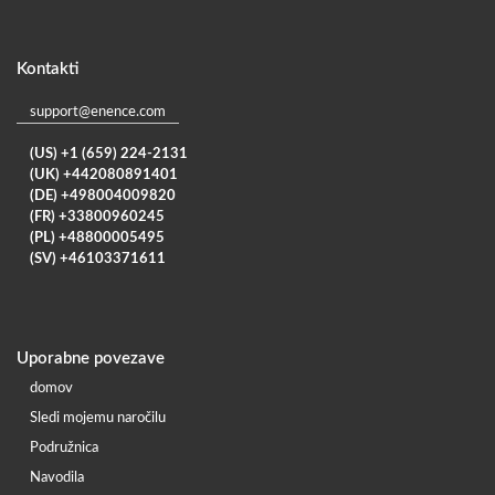
Kontakti
support@enence.com
(US) +1 (659) 224-2131
(UK) +442080891401
(DE) +498004009820
(FR) +33800960245
(PL) +48800005495
(SV) +46103371611
Uporabne povezave
domov
Sledi mojemu naročilu
Podružnica
Navodila