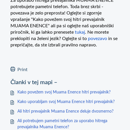
Za uporabo hitrega prevajalnika MUAMA ENENCE
potrebujete pametni telefon. Toda brez skrbi -
povezava je zelo preprosta! Oglejte si zgornje
vprašanje "Kako povežem svoj hitri prevajalnik
MUAMA ENENCE" ali pa si oglejte naš uporabniški
priročnik, ki ga lahko prenesete
tukaj
. Ne morete
preklopiti na želeni jezik? Oglejte si to
povezavo
in se
prepričajte, da ste izbrali pravilno napravo.
Print
Članki v tej mapi –
Kako povežem svoj Muama Enence hitri prevajalnik?
Kako uporabljam svoj Muama Enence hitri prevajalnik?
Ali hitri prevajalnik Muama Enence deluje dvosmerno?
Ali potrebujem pametni telefon za uporabo hitrega
prevajalnika Muama Enence?