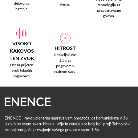
delovanja
denar.
tehnologija za
baterije.
prepoznavanje
govora.
VISOKO
HITROST
KAKOVOS
Reakcijski čas
TEN ZVOK
1,5 s za
Ušesu prijeten
pogovore v
zvok tekočih
realnem času.
pogovorov.
ENENCE - revolucionarna naprava vam omogoča, da komunicirate v 36
jezikih po vsem svetu hitreje, lažje in ceneje kot kdaj koli prej! Tehnološki
preboj omogoča prevajanje vašega govora v samo 1,5s.