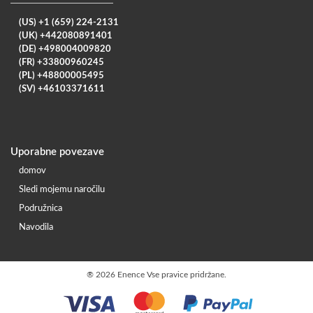
(US) +1 (659) 224-2131
(UK) +442080891401
(DE) +498004009820
(FR) +33800960245
(PL) +48800005495
(SV) +46103371611
Uporabne povezave
domov
Sledi mojemu naročilu
Podružnica
Navodila
®
2026 Enence Vse pravice pridržane.