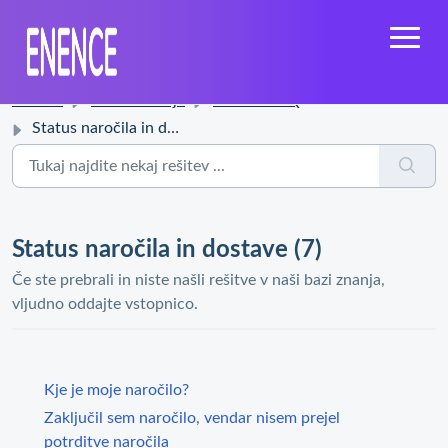
Domov
Zbirka znanja
Enence FAQ
Status naročila in dostave
Status naročila in dostave (7)
Če ste prebrali in niste našli rešitve v naši bazi znanja,
vljudno oddajte vstopnico.
Kje je moje naročilo?
Zaključil sem naročilo, vendar nisem prejel
potrditve naročila