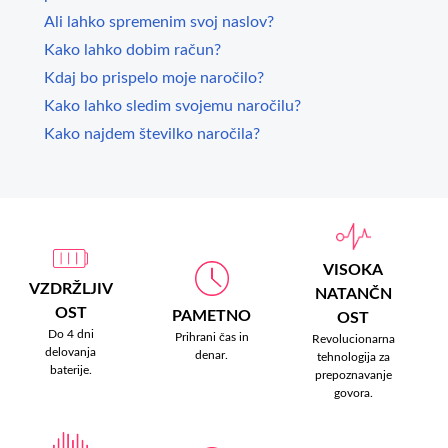
Ali lahko spremenim svoj naslov?
Kako lahko dobim račun?
Kdaj bo prispelo moje naročilo?
Kako lahko sledim svojemu naročilu?
Kako najdem številko naročila?
VISOKA
VZDRŽLJIV
NATANČN
OST
PAMETNO
OST
Do 4 dni
Prihrani čas in
Revolucionarna
delovanja
denar.
tehnologija za
baterije.
prepoznavanje
govora.