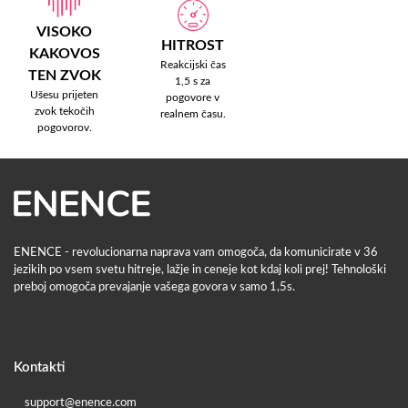
VISOKO
HITROST
KAKOVOS
Reakcijski čas
TEN ZVOK
1,5 s za
Ušesu prijeten
pogovore v
zvok tekočih
realnem času.
pogovorov.
ENENCE - revolucionarna naprava vam omogoča, da komunicirate v 36
jezikih po vsem svetu hitreje, lažje in ceneje kot kdaj koli prej! Tehnološki
preboj omogoča prevajanje vašega govora v samo 1,5s.
Kontakti
support@enence.com