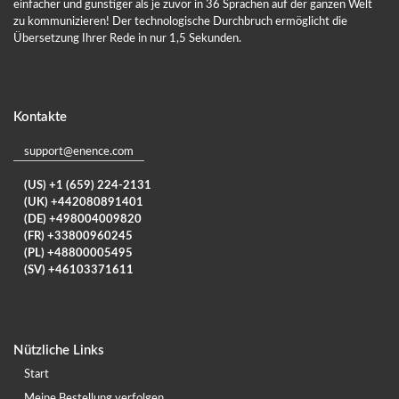
einfacher und günstiger als je zuvor in 36 Sprachen auf der ganzen Welt
zu kommunizieren! Der technologische Durchbruch ermöglicht die
Übersetzung Ihrer Rede in nur 1,5 Sekunden.
Kontakte
support@enence.com
(US) +1 (659) 224-2131
(UK) +442080891401
(DE) +498004009820
(FR) +33800960245
(PL) +48800005495
(SV) +46103371611
Nützliche Links
Start
Meine Bestellung verfolgen