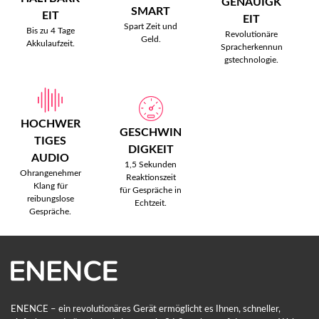
GENAUIGK
SMART
EIT
EIT
Spart Zeit und
Bis zu 4 Tage
Revolutionäre
Geld.
Akkulaufzeit.
Spracherkennun
gstechnologie.
HOCHWER
GESCHWIN
TIGES
DIGKEIT
AUDIO
1,5 Sekunden
Ohrangenehmer
Reaktionszeit
Klang für
für Gespräche in
reibungslose
Echtzeit.
Gespräche.
ENENCE – ein revolutionäres Gerät ermöglicht es Ihnen, schneller,