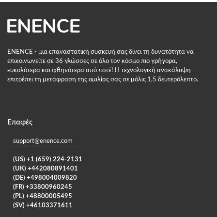
ENENCE - μια επαναστατική συσκευή σας δίνει τη δυνατότητα να
επικοινωνείτε σε 36 γλώσσες σε όλο τον κόσμο πιο γρήγορα,
ευκολότερα και φθηνότερα από ποτέ! Η τεχνολογική ανακάλυψη
επιτρέπει τη μετάφραση της ομιλίας σας σε μόλις 1,5 δευτερόλεπτο.
Επαφές
support@enence.com
(US) +1 (659) 224-2131
(UK) +442080891401
(DE) +498004009820
(FR) +33800960245
(PL) +48800005495
(SV) +46103371611