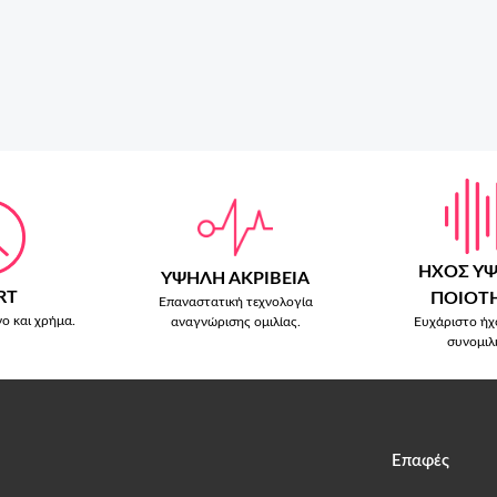
ΗΧΟΣ Υ
ΥΨΗΛΗ ΑΚΡΙΒΕΙΑ
RT
ΠΟΙΟΤ
Επαναστατική τεχνολογία
νο και χρήμα.
Ευχάριστο ήχ
αναγνώρισης ομιλίας.
συνομιλ
Επαφές