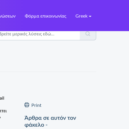
γνώσεων
Φόρμα επικοινωνίας
Greek
ail
Print
πτει
ο
Άρθρα σε αυτόν τον
φάκελο -