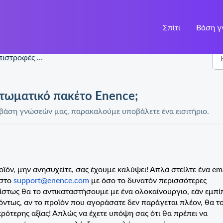
Σπίτι
Βάση 
στροφές και αξιώσεις
ττωματικό πακέτο Enence;
τη βάση γνώσεών μας, παρακαλούμε υποβάλετε ένα εισιτήριο.
ϊόν, μην ανησυχείτε, σας έχουμε καλύψει! Απλά στείλτε ένα em
 στο
support@enence.com
με όσο το δυνατόν περισσότερες
ίστως θα το αντικαταστήσουμε με ένα ολοκαίνουργιο, εάν εμπί
ντως, αν το προϊόν που αγοράσατε δεν παράγεται πλέον, θα τ
ρότερης αξίας! Απλώς να έχετε υπόψη σας ότι θα πρέπει να