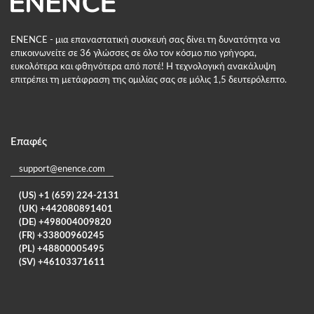
ENENCE - μια επαναστατική συσκευή σας δίνει τη δυνατότητα να
επικοινωνείτε σε 36 γλώσσες σε όλο τον κόσμο πιο γρήγορα,
ευκολότερα και φθηνότερα από ποτέ! Η τεχνολογική ανακάλυψη
επιτρέπει τη μετάφραση της ομιλίας σας σε μόλις 1,5 δευτερόλεπτο.
Επαφές
support@enence.com
(US) +1 (659) 224-2131
(UK) +442080891401
(DE) +498004009820
(FR) +33800960245
(PL) +48800005495
(SV) +46103371611