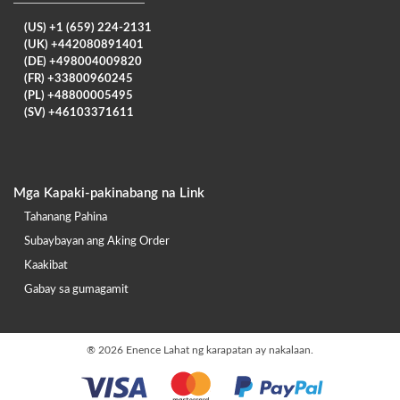
(US) +1 (659) 224-2131
(UK) +442080891401
(DE) +498004009820
(FR) +33800960245
(PL) +48800005495
(SV) +46103371611
Mga Kapaki-pakinabang na Link
Tahanang Pahina
Subaybayan ang Aking Order
Kaakibat
Gabay sa gumagamit
®
2026 Enence Lahat ng karapatan ay nakalaan.