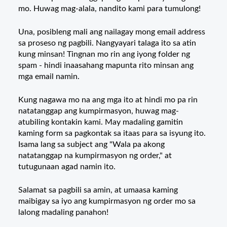
mo. Huwag mag-alala, nandito kami para tumulong!
Una, posibleng mali ang nailagay mong email address
sa proseso ng pagbili. Nangyayari talaga ito sa atin
kung minsan! Tingnan mo rin ang iyong folder ng
spam - hindi inaasahang mapunta rito minsan ang
mga email namin.
Kung nagawa mo na ang mga ito at hindi mo pa rin
natatanggap ang kumpirmasyon, huwag mag-
atubiling kontakin kami. May madaling gamitin
kaming form sa pagkontak sa itaas para sa isyung ito.
Isama lang sa subject ang "Wala pa akong
natatanggap na kumpirmasyon ng order," at
tutugunaan agad namin ito.
Salamat sa pagbili sa amin, at umaasa kaming
maibigay sa iyo ang kumpirmasyon ng order mo sa
lalong madaling panahon!