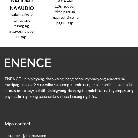
KALIDAD
1.5s reaction
NA AUDIO
time para sa
Nakakaaliw sa
mga real-time na
tainga ang
pag-uusap.
tunog ng
maayos na pag-
uusap.
ENENCE - binibigyang-daan ka ng isang rebolusyonaryong aparato na
makipag-usap sa 36 na wika sa buong mundo nang mas mabilis, mas madali
at mas mura kaysa dati! Binibigyang-daan ng teknolohikal na tagumpay ang
pagsasalin ng iyong pananalita sa loob lamang ng 1.5s.
Mga contact
support@enence.com