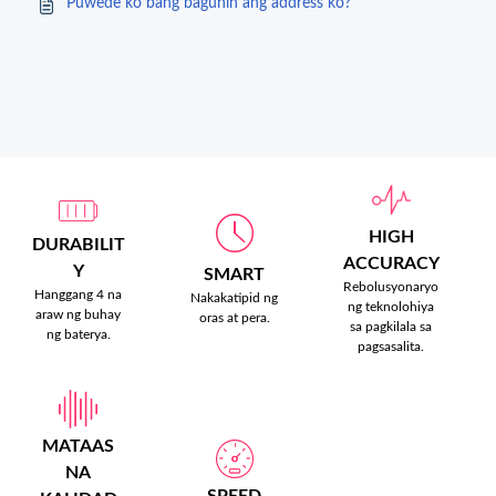
Puwede ko bang baguhin ang address ko?
HIGH
DURABILIT
ACCURACY
Y
SMART
Rebolusyonaryo
Hanggang 4 na
Nakakatipid ng
ng teknolohiya
araw ng buhay
oras at pera.
sa pagkilala sa
ng baterya.
pagsasalita.
MATAAS
NA
SPEED