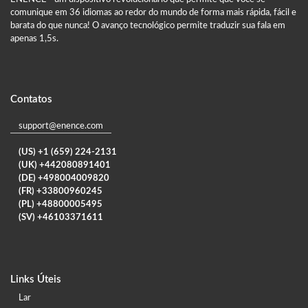
comunique em 36 idiomas ao redor do mundo de forma mais rápida, fácil e
barata do que nunca! O avanço tecnológico permite traduzir sua fala em
apenas 1,5s.
Contatos
support@enence.com
(US) +1 (659) 224-2131
(UK) +442080891401
(DE) +498004009820
(FR) +33800960245
(PL) +48800005495
(SV) +46103371611
Links Úteis
Lar