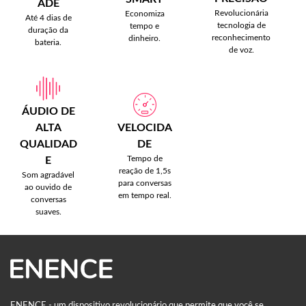
ADE
Revolucionária
Economiza
Até 4 dias de
tecnologia de
tempo e
duração da
reconhecimento
dinheiro.
bateria.
de voz.
ÁUDIO DE
ALTA
VELOCIDA
QUALIDAD
DE
Tempo de
E
reação de 1,5s
Som agradável
para conversas
ao ouvido de
em tempo real.
conversas
suaves.
ENENCE - um dispositivo revolucionário que permite que você se