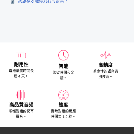
我怎樣才能得到我的發票？
耐用性
高精度
智能
電池續航時間長
革命性的語音識
節省時間和金
達 4 天。
別技術。
錢。
高品質音頻
速度
順暢對話的悅耳
實時對話的反應
聲音。
時間為 1.5 秒。