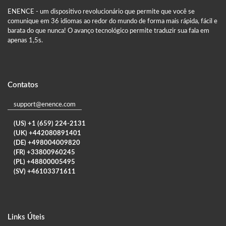
ENENCE - um dispositivo revolucionário que permite que você se
comunique em 36 idiomas ao redor do mundo de forma mais rápida, fácil e
barata do que nunca! O avanço tecnológico permite traduzir sua fala em
apenas 1,5s.
Contatos
support@enence.com
(US) +1 (659) 224-2131
(UK) +442080891401
(DE) +498004009820
(FR) +33800960245
(PL) +48800005495
(SV) +46103371611
Links Úteis