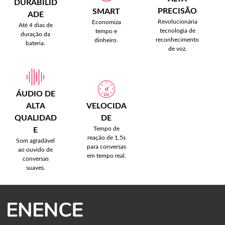
DURABILID
PRECISÃO
SMART
ADE
Revolucionária
Economiza
Até 4 dias de
tecnologia de
tempo e
duração da
reconhecimento
dinheiro.
bateria.
de voz.
ÁUDIO DE
ALTA
VELOCIDA
QUALIDAD
DE
Tempo de
E
reação de 1,5s
Som agradável
para conversas
ao ouvido de
em tempo real.
conversas
suaves.