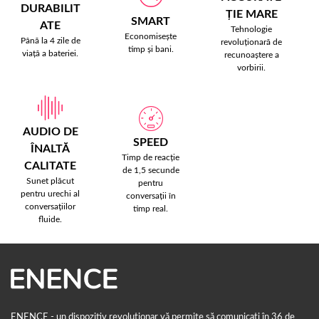
DURABILIT
ȚIE MARE
SMART
ATE
Tehnologie
Economisește
Până la 4 zile de
revoluționară de
timp și bani.
viață a bateriei.
recunoaștere a
vorbirii.
AUDIO DE
SPEED
ÎNALTĂ
Timp de reacție
CALITATE
de 1,5 secunde
Sunet plăcut
pentru
pentru urechi al
conversații în
conversațiilor
timp real.
fluide.
ENENCE - un dispozitiv revoluționar vă permite să comunicați în 36 de