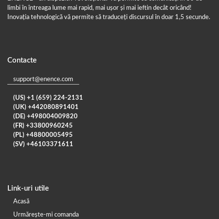
limbi în întreaga lume mai rapid, mai ușor și mai ieftin decât oricând!
Inovația tehnologică vă permite să traduceți discursul în doar 1,5 secunde.
Contacte
support@enence.com
(US) +1 (659) 224-2131
(UK) +442080891401
(DE) +498004009820
(FR) +33800960245
(PL) +48800005495
(SV) +46103371611
Link-uri utile
Acasă
Urmărește-mi comanda