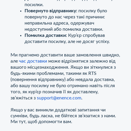
посилки.
Повернуто відправнику:
посилку було
повернуто до нас через такі причини:
неправильна адреса, одержувач
недоступний або помилка доставки.
Помилка доставки:
Кур’єр спробував
доставити посилку, але не досяг успіху.
Ми прагнемо доставити ваше замовлення швидко,
але
час доставки
може відрізнятися залежно від
вашого місцезнаходження. Якщо ви зіткнулися з
будь-якими проблемами, такими як RTS
(повернення відправнику) або невдала доставка,
або вашу посилку не було отримано навіть після
того, як кур’єр позначив її як доставлену,
зв’яжіться з
support@enence.com
.
Якщо у вас виникли додаткові запитання чи
сумніви, будь ласка, не бійтеся зв’язатися з нами.
Ми тут, щоб допомогти вам.