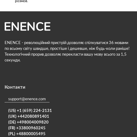
розмов.
ENENCE - революційний пристрій дозволяє спілкуватися 36 мовами
по всьому світу швидше, простіше і дешевше, ніж будь-коли раніше!
Технологічний прорив дозволяє перекласти вашу мову всього за 1,5
секунди.
Контакти
support@enence.com
(US) +1 (659) 224-2131
(UK) +442080891401
(DE) +498004009820
(FR) +33800960245
(PL) +48800005495