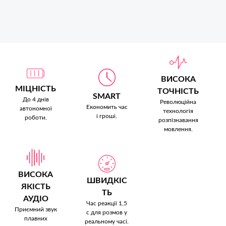
ВИСОКА
МІЦНІСТЬ
ТОЧНІСТЬ
SMART
До 4 днів
Революційна
Економить час
автономної
технологія
і гроші.
роботи.
розпізнавання
мовлення.
ВИСОКА
ШВИДКІС
ЯКІСТЬ
ТЬ
АУДІО
Час реакції 1,5
Приємний звук
с для розмов у
плавних
реальному часі.