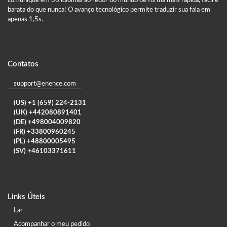
comunique em 36 idiomas ao redor do mundo de forma mais rápida, fácil e
barata do que nunca! O avanço tecnológico permite traduzir sua fala em
apenas 1,5s.
Contatos
support@enence.com
(US) +1 (659) 224-2131
(UK) +442080891401
(DE) +498004009820
(FR) +33800960245
(PL) +48800005495
(SV) +46103371611
Links Úteis
Lar
Acompanhar o meu pedido