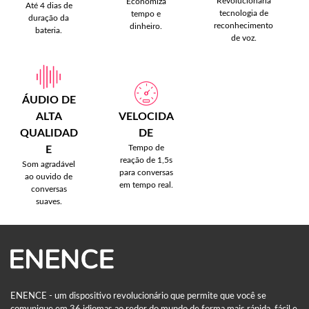
Revolucionária
Economiza
Até 4 dias de
tecnologia de
tempo e
duração da
reconhecimento
dinheiro.
bateria.
de voz.
ÁUDIO DE
ALTA
VELOCIDA
QUALIDAD
DE
Tempo de
E
reação de 1,5s
Som agradável
para conversas
ao ouvido de
em tempo real.
conversas
suaves.
ENENCE - um dispositivo revolucionário que permite que você se